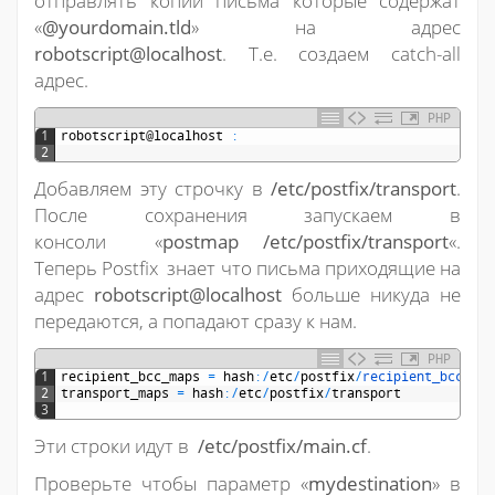
отправлять копии письма которые содержат
«
@yourdomain.tld
» на адрес
robotscript@localhost
. Т.е. создаем catch-all
адрес.
PHP
1
robotscript
@
localhost
:
2
Добавляем эту строчку в
/etc/postfix/transport
.
После сохранения запускаем в
консоли «
postmap /etc/postfix/transport
«.
Теперь Postfix знает что письма приходящие на
адрес
robotscript@localhost
больше никуда не
передаются, а попадают сразу к нам.
PHP
1
recipient_bcc_maps
=
hash
:
/
etc
/
postfix
/
recipient_bcc
2
transport_maps
=
hash
:
/
etc
/
postfix
/
transport
3
Эти строки идут в
/etc/postfix/main.cf
.
Проверьте чтобы параметр «
mydestination
» в