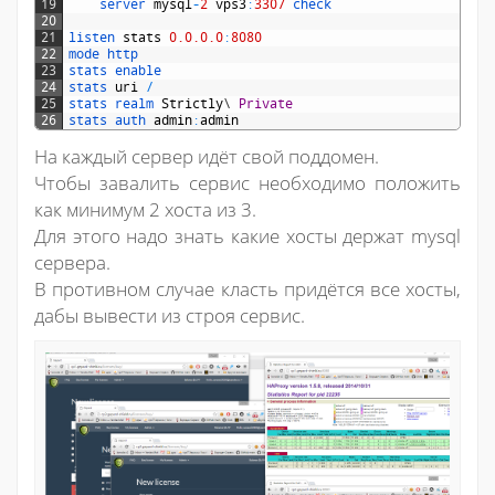
19
server 
mysql
-
2
vps3
:
3307
check
20
21
listen 
stats
0.0.0.0
:
8080
22
mode 
http
23
stats 
enable
24
stats 
uri
/
25
stats 
realm 
Strictly
\
Private
26
stats 
auth 
admin
:
admin
На каждый сервер идёт свой поддомен.
Чтобы завалить сервис необходимо положить
как минимум 2 хоста из 3.
Для этого надо знать какие хосты держат mysql
сервера.
В противном случае класть придётся все хосты,
дабы вывести из строя сервис.