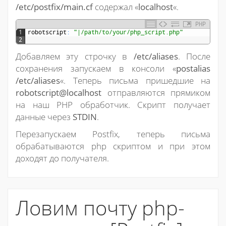
/etc/postfix/main.cf
содержал «
localhost
«.
PHP
1
robotscript
:
"|/path/to/your/php_script.php"
2
Добавляем эту строчку в
/etc/aliases
. После
сохранения запускаем в консоли «
postalias
/etc/aliases
«. Теперь письма пришедшие на
robotscript@localhost
отправляются прямиком
на наш PHP обработчик. Скрипт получает
данные через
STDIN
.
Перезапускаем Postfix, теперь письма
обрабатываются php скриптом и при этом
доходят до получателя.
Ловим почту php-