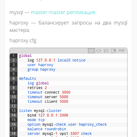
mysql —
master-master репликация
.
haproxy — балансирует запросы на два mysql
мастера.
haproxy.cfg
PHP
1
global
2
log
127.0.0.1
local0 
notice
3
user 
haproxy
4
group 
haproxy
5
6
defaults
7
log 
global
8
retries
2
9
timeout 
connect
3000
10
timeout 
server
5000
11
timeout 
client
5000
12
13
listen 
mysql
-
cluster
14
bind
127.0.0.1
:
3306
15
mode 
tcp
16
option 
mysql
-
check 
user 
haproxy_check
17
balance 
roundrobin
18
server 
mysql
-
1
vps1
:
3307
check