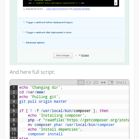
And here full script:
Shell
1
echo
'Changing dir'
;
2
cd
/
var
/
www
/
3
echo
'Pulling git'
;
4
git 
pull 
origin 
master
5
6
if
[
!
-
f
/
usr
/
local
/
bin
/
composer
]
;
then
7
echo
'Installing composer'
;
8
php
-
r
"readfile('https://getcomposer.org/installer
9
mv
composer
.phar
/
usr
/
local
/
bin
/
composer
10
echo
'Install depencies'
;
11
composer 
install
12
else