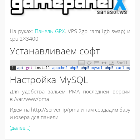
На руках:
Панель GPX
, VPS 2gb ram(1gb swap) и
cpu 2×3400
Устанавливаем софт
Shell
1
apt
-
get
install
apache2 
php5 
php5
-
mysql 
php5
-
curl 
mysql
-
Настройка MySQL
Для удобства зальем PMA последней версии
в /var/www/pma
Идем на http://server-ip/pma и там создадим базу
и юзера для панели
(далее…)