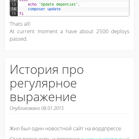
13
echo
'Update depencies'
;
14
composer 
update
15
fi
Thats all!
At current moment a have about 2500 deploys
passed.
История про
регулярное
выражение
Опубликовано 08.01.2015
Жил был один новостной сайт на вордпрессе.
Стал плохо жить и переехал
к нам на хостинг
на