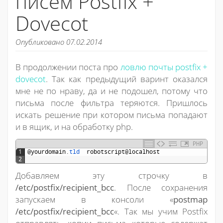
писем Postfix +
Dovecot
Опубликовано 07.02.2014
В продолжении поста про
ловлю почты postfix +
dovecot
. Так как предыдущий варинт оказался
мне не по нраву, да и не подошел, потому что
письма после фильтра теряются. Пришлось
искать решение при котором письма попадают
и в ящик, и на обработку php.
PHP
1
@
yourdomain
.
tld  
robotscript
@
localhost
2
Добавляем эту строчку в
/etc/postfix/recipient_bcc
. После сохранения
запускаем в консоли «
postmap
/etc/postfix/recipient_bcc
«. Так мы учим Postfix