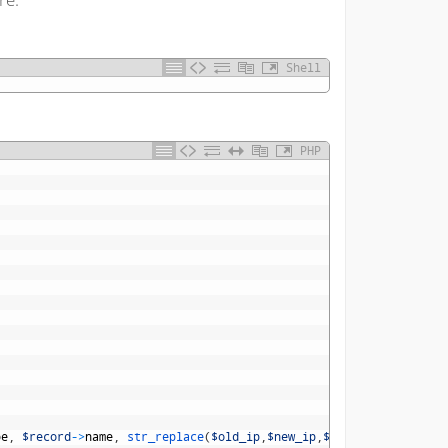
Shell
PHP
pe
,
$record
->
name
,
str_replace
(
$old_ip
,
$new_ip
,
$record
->
content
)