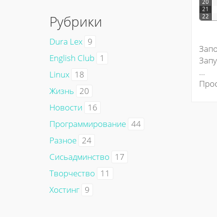
20
21
Рубрики
22
Dura Lex
9
Запо
English Club
1
Запу
…
Linux
18
Проф
Жизнь
20
Новости
16
Программирование
44
Разное
24
Сисьадминство
17
Творчество
11
Хостинг
9