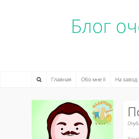
Блог о
Главная
Обо мне II
На завод
П
Опуб
Заме