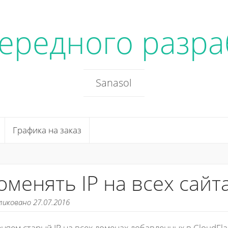
чередного разра
Sanasol
Графика на заказ
оменять IP на всех сайта
ликовано 27.07.2016
няем старый IP на всех доменах добавленных в CloudFla