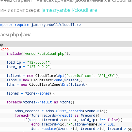
им из композера:
jamesryanbell/cloudflare
omposer 
require 
jamesryanbell
/
cloudflare
аем php файл
hp
<?php
include
(
'vendor/autoload.php'
)
;
$old_ip
=
"127.0.0.1"
;
$new_ip
=
"127.0.0.2"
;
$client
=
new
Cloudflare
\
Api
(
'
user@cf.com
'
,
'API_KEY'
)
;
$zone
=
new
Cloudflare
\
Zone
(
$client
)
;
$dns
=
new
Cloudflare
\
Zone
\
Dns
(
$client
)
;
$zones
=
$zone
->
zones
(
)
;
foreach
(
$zones
->
result 
as
$zone
)
{
$dns_records
=
$dns
->
list_records
(
$zone
->
id
)
;
foreach
(
$dns_records
->
result 
as
$record
)
{
if
(
strpos
(
$record
->
content
,
$old_ip
)
!==
false
)
{
echo
$record
->
id
.
'-'
.
$zone
->
name
.
PHP_EOL
;
$dns
->
update
(
$zone
->
id
,
$record
->
id
,
$record
->
ty