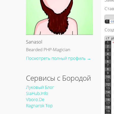
Став
1
c
Созд
cf.p
Sanasol
1
2
Bearded PHP-Magician
3
4
Посмотреть полный профиль →
5
6
7
8
9
Сервисы с Бородой
10
11
12
Луковый Блог
13
SiaHub.info
14
15
Vboro.de
16
17
Ragnarok Top
18
19