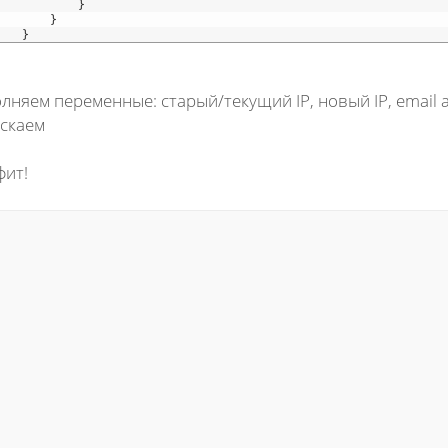
}
}
}
лняем переменные: старый/текущий IP, новый IP, email а
скаем
ит!