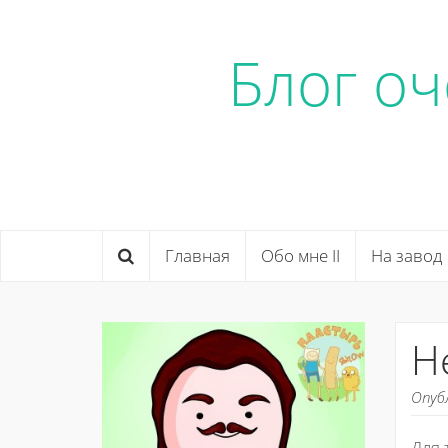
Блог о
Главная
Обо мне II
На завод
Н
Опуб
Для 