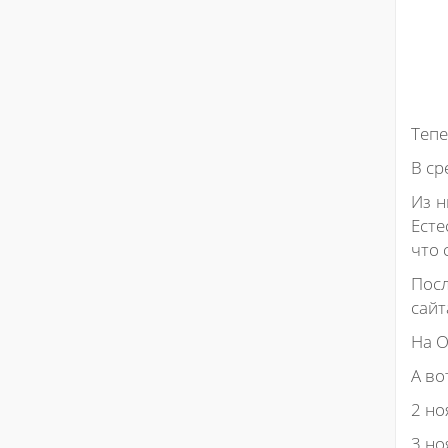
Тепе
В ср
Из н
Есте
что 
Посл
сайт
На О
А во
2 но
3 но