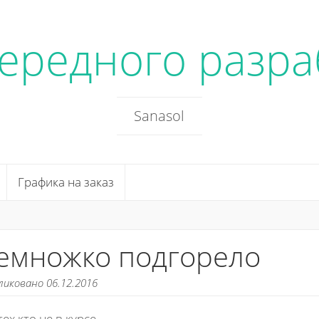
чередного разра
Sanasol
Графика на заказ
емножко подгорело
ликовано 06.12.2016
тех кто не в курсе.