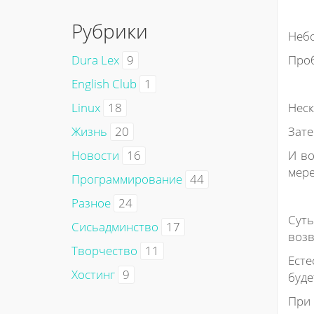
Рубрики
Небо
Dura Lex
9
Проб
English Club
1
Linux
18
Неск
Жизнь
20
Зате
Новости
16
И во
мере
Программирование
44
Разное
24
Суть
Сисьадминство
17
возв
Творчество
11
Есте
Хостинг
9
буде
При 