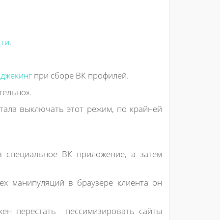
сти
.
кджекинг
при сборе ВК профилей.
тельно».
тала выключать этот режим, по крайней
в специальное ВК приложение, а затем
сех манипуляций в браузере клиента он
лжен перестать пессимизировать сайты