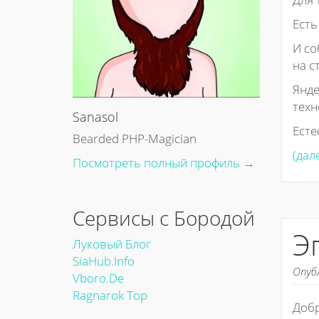
Есть
И со
на с
Янд
техн
Sanasol
Есте
Bearded PHP-Magician
(дал
Посмотреть полный профиль →
Сервисы с Бородой
Э
Луковый Блог
SiaHub.info
Опуб
Vboro.de
Ragnarok Top
Добр