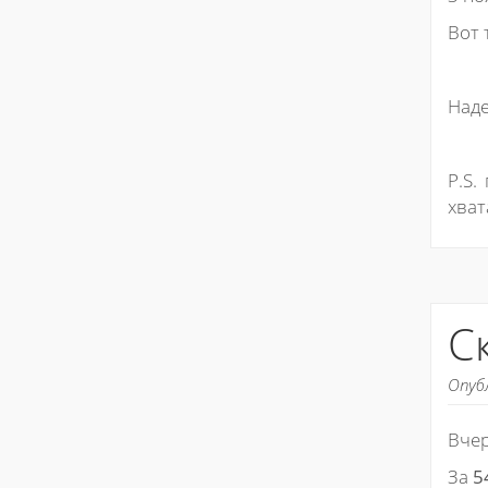
Вот 
Наде
P.S.
хват
С
Опуб
Вчер
За
5