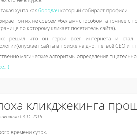
 такая хунта как
бородач
который собирает профили.
бирает он их не совсем «белым» способом, а точнее с
транице по которому кликает посетитель сайта).
екс решил что он герой всея интернета и стал 
ологии(опускает сайты в поиске на дно, т.е. всё СЕО и т.
ственно магические алгоритмы определения тщательно
ее…)
поха кликджекинга про
ликовано 03.11.2016
ого времени суток.