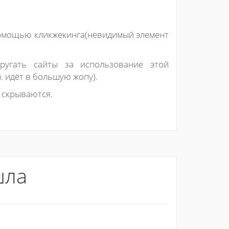
 помощью кликжекинга(невидимый элемент
ругать сайты за использование этой
п. идёт в большую жопу).
 скрываются.
шла