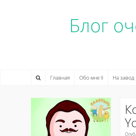
Блог о
Главная
Обо мне II
На завод
К
Y
Опуб